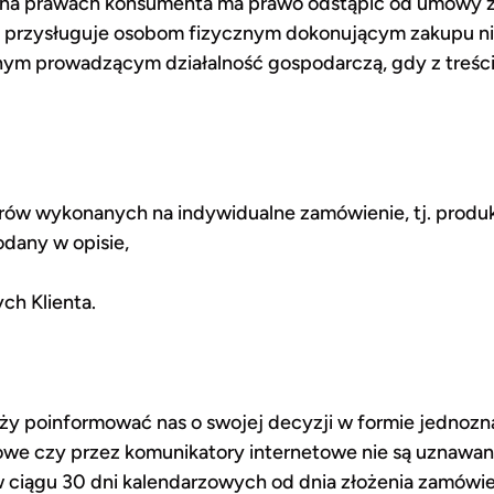
na prawach konsumenta ma prawo odstąpić od umowy za
to przysługuje osobom fizycznym dokonującym zakupu ni
ym prowadzącym działalność gospodarczą, gdy z treści 
rów wykonanych na indywidualne zamówienie, tj. produ
odany w opisie,
h Klienta.
ży poinformować nas o swojej decyzji w formie jednozn
owe czy przez komunikatory internetowe nie są uznawan
 w ciągu 30 dni kalendarzowych od dnia złożenia zamówi