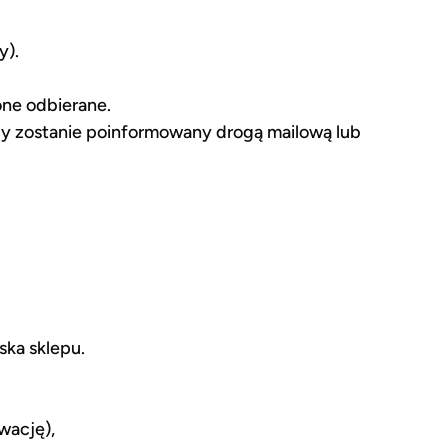
y).
one odbierane.
ący zostanie poinformowany drogą mailową lub
ska sklepu.
wację),