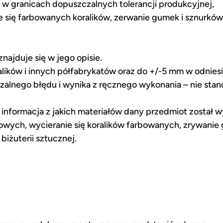
w granicach dopuszczalnych tolerancji produkcyjnej,
ie się farbowanych koralików, zerwanie gumek i sznurków
ajduje się w jego opisie.
alików i innych półfabrykatów oraz do +/-5 mm w odni
alnego błędu i wynika z ręcznego wykonania – nie stan
informacja z jakich materiałów dany przedmiot został w
owych, wycieranie się koralików farbowanych, zrywanie 
iżuterii sztucznej.