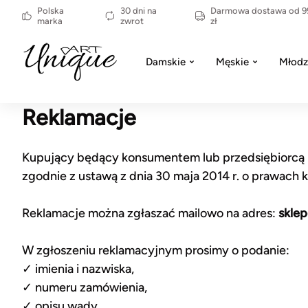
Polska
30 dni na
Darmowa dostawa od 9
marka
zwrot
zł
Damskie
Męskie
Młodz
Reklamacje
Kupujący będący konsumentem lub przedsiębiorcą 
zgodnie z ustawą z dnia 30 maja 2014 r. o prawach k
Reklamacje można zgłaszać mailowo na adres:
skle
W zgłoszeniu reklamacyjnym prosimy o podanie:
✓ imienia i nazwiska,
✓ numeru zamówienia,
✓ opisu wady,