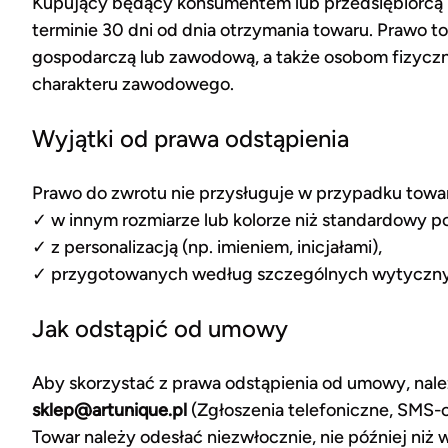
Kupujący będący konsumentem lub przedsiębiorcą 
terminie 30 dni od dnia otrzymania towaru. Prawo 
gospodarczą lub zawodową, a także osobom fizyczn
charakteru zawodowego.
Wyjątki od prawa odstąpienia
Prawo do zwrotu nie przysługuje w przypadku towa
✓ w innym rozmiarze lub kolorze niż standardowy p
✓ z personalizacją (np. imieniem, inicjałami),
✓ przygotowanych według szczególnych wytycznyc
Jak odstąpić od umowy
Aby skorzystać z prawa odstąpienia od umowy, nale
sklep@artunique.pl
(Zgłoszenia telefoniczne, SMS-
Towar należy odesłać niezwłocznie, nie później niż