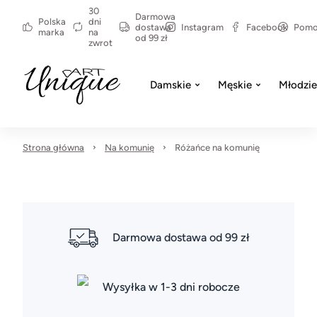
30
Darmowa
Polska
dni
dostawa
Instagram
Facebook
Pom
marka
na
od 99 zł
zwrot
Damskie
Męskie
Młodzi
Strona główna
Na komunię
Różańce na komunię
Darmowa dostawa od 99 zł
Wysyłka w 1-3 dni robocze