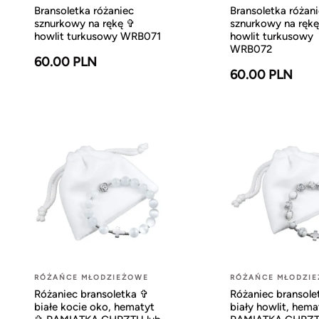
Bransoletka różaniec
Bransoletka różan
sznurkowy na rękę ✞
sznurkowy na ręk
howlit turkusowy WRB071
howlit turkusowy
WRB072
60.00 PLN
60.00 PLN
RÓŻAŃCE MŁODZIEŻOWE
RÓŻAŃCE MŁODZI
Różaniec bransoletka ✞
Różaniec bransole
białe kocie oko, hematyt
biały howlit, hem