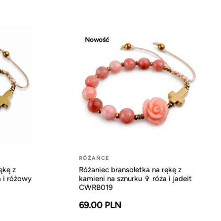
Nowość
RÓŻAŃCE
ękę z
Różaniec bransoletka na rękę z
a i różowy
kamieni na sznurku ✞ róża i jadeit
CWRB019
69.00 PLN