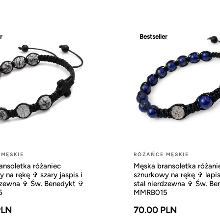
r
Bestseller
 MĘSKIE
RÓŻAŃCE MĘSKIE
ansoletka różaniec
Męska bransoletka różani
 na rękę ✞ szary jaspis i
sznurkowy na rękę ✞ lapis 
rdzewna ✞ Św. Benedykt ✞
stal nierdzewna ✞ Św. B
6
MMRB015
PLN
70.00 PLN