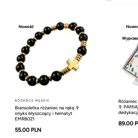
Nowość
Nowo
Wyprze
RÓŻAŃCE MĘSKIE
Różaniec 
✞ PAMIĄ
Bransoletka różaniec na rękę ✞
dedykac
onyks błyszczący i hematyt
EMRB021
89.00 
55.00 PLN