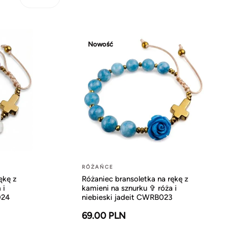
Nowość
RÓŻAŃCE
ękę z
Różaniec bransoletka na rękę z
 i
kamieni na sznurku ✞ róża i
024
niebieski jadeit CWRB023
69.00 PLN