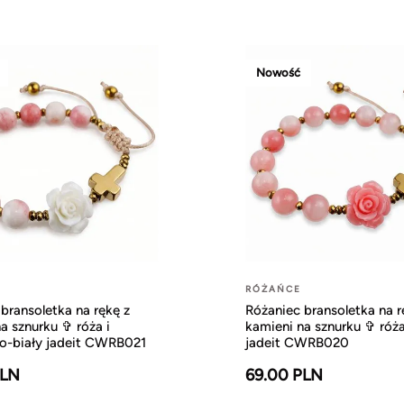
Nowość
RÓŻAŃCE
bransoletka na rękę z
Różaniec bransoletka na r
a sznurku ✞ róża i
kamieni na sznurku ✞ róż
-biały jadeit CWRB021
jadeit CWRB020
PLN
69.00 PLN