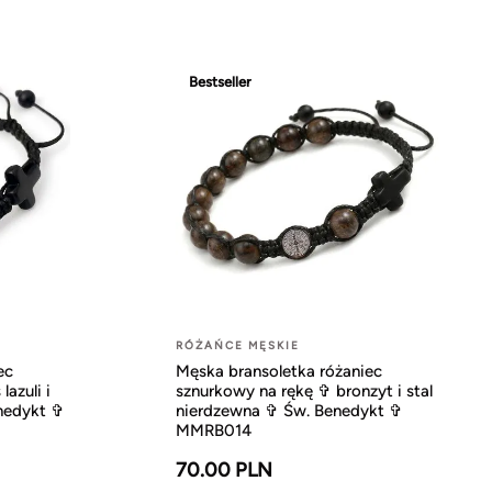
Bestseller
RÓŻAŃCE MĘSKIE
ec
Męska bransoletka różaniec
lazuli i
sznurkowy na rękę ✞ bronzyt i stal
enedykt ✞
nierdzewna ✞ Św. Benedykt ✞
MMRB014
70.00 PLN