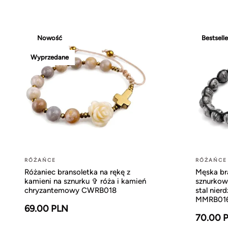
Nowość
Bestselle
Wyprzedane
RÓŻAŃCE
RÓŻAŃCE
Różaniec bransoletka na rękę z
Męska br
kamieni na sznurku ✞ róża i kamień
sznurkowy
chryzantemowy CWRB018
stal nie
MMRB01
69.00 PLN
70.00 