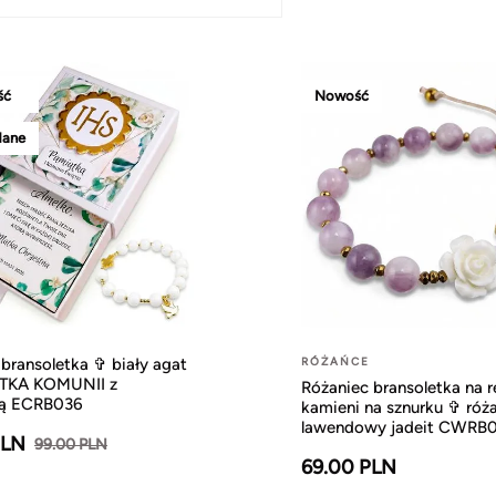
ść
Nowość
dane
bransoletka ✞ biały agat
RÓŻAŃCE
TKA KOMUNII z
Różaniec bransoletka na r
ją ECRB036
kamieni na sznurku ✞ róża
lawendowy jadeit CWRB
PLN
99.00 PLN
69.00 PLN