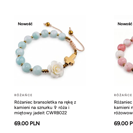
Nowość
Nowość
RÓŻAŃCE
RÓŻAŃCE
Różaniec bransoletka na rękę z
Różaniec 
kamieni na sznurku ✞ róża i
kamieni n
miętowy jadeit CWRB022
różowowo
69.00 PLN
69.00 