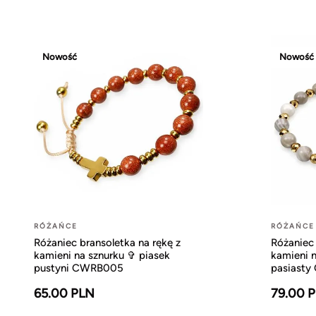
Nowość
Nowość
RÓŻAŃCE
RÓŻAŃCE
Różaniec bransoletka na rękę z
Różaniec 
kamieni na sznurku ✞ piasek
kamieni 
pustyni CWRB005
pasiast
65.00 PLN
79.00 