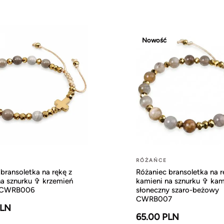
Nowość
RÓŻAŃCE
bransoletka na rękę z
Różaniec bransoletka na r
na sznurku ✞ krzemień
kamieni na sznurku ✞ kam
y CWRB006
słoneczny szaro-beżowy
CWRB007
PLN
65.00 PLN