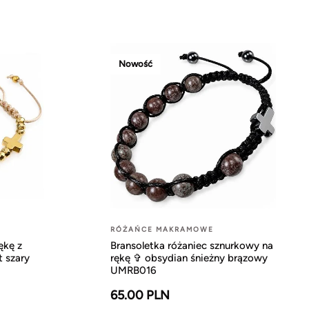
Nowość
RÓŻAŃCE MAKRAMOWE
ękę z
Bransoletka różaniec sznurkowy na
t szary
rękę ✞ obsydian śnieżny brązowy
UMRB016
65.00 PLN