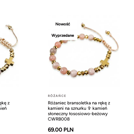
Nowość
Wyprzedane
RÓŻAŃCE
ękę z
Różaniec bransoletka na rękę z
ień
kamieni na sznurku ✞ kamień
słoneczny łososiowo-beżowy
CWRB008
69.00 PLN