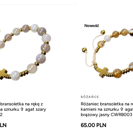
Nowość
RÓŻAŃCE
bransoletka na rękę z
Różaniec bransoletka na r
a sznurku ✞ agat szary
kamieni na sznurku ✞ aga
2
brązowy jasny CWRB003
PLN
65.00 PLN