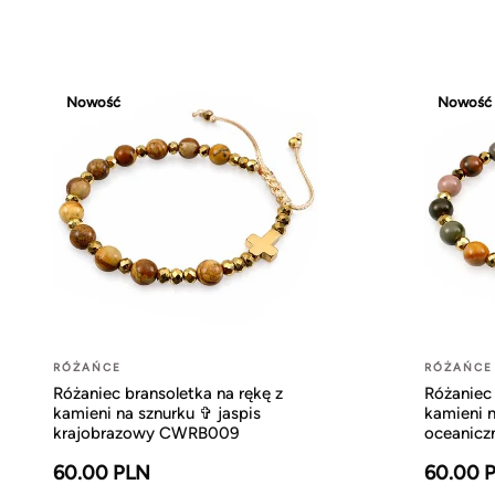
Nowość
Nowość
RÓŻAŃCE
RÓŻAŃCE
Różaniec bransoletka na rękę z
Różaniec 
kamieni na sznurku ✞ jaspis
kamieni n
krajobrazowy CWRB009
oceanic
60.00 PLN
60.00 