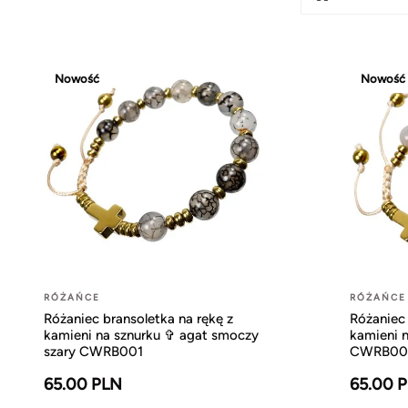
Nowość
Nowość
RÓŻAŃCE
RÓŻAŃCE
Różaniec bransoletka na rękę z
Różaniec 
kamieni na sznurku ✞ agat smoczy
kamieni n
szary CWRB001
CWRB00
65.00 PLN
65.00 