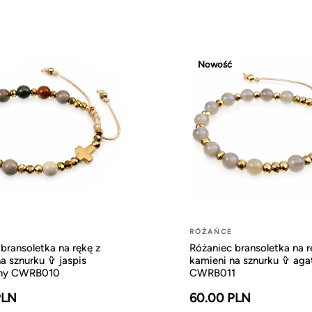
Nowość
RÓŻAŃCE
bransoletka na rękę z
Różaniec bransoletka na r
a sznurku ✞ jaspis
kamieni na sznurku ✞ aga
zny CWRB010
CWRB011
PLN
60.00 PLN