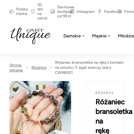
30
Darmowa
Polska
dni
dostawa
Instagram
Facebook
Pom
marka
na
od 99 zł
zwrot
Damskie
Męskie
Młodzi
Różaniec bransoletka na rękę z kamieni
Strona
Różańce
na sznurku ✞ agat smoczy szary
główna
CWRB001
RÓŻAŃCE
Różaniec
bransoletka
na
rękę