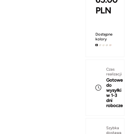
PLN
Dostępne
kolory
Czas
realizacji
Gotowe
do
wysyłki
w 1-3
dni
robocze
Szybka
dostawa