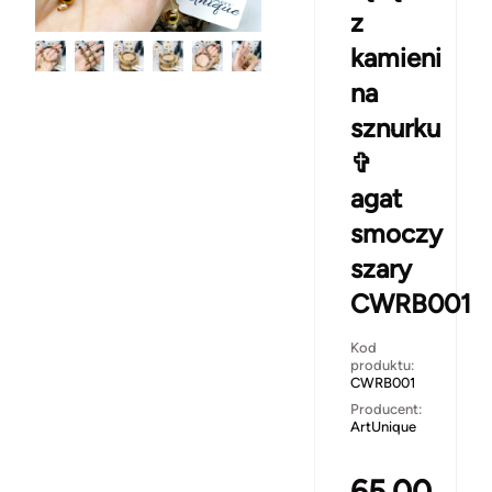
z
kamieni
na
sznurku
✞
agat
smoczy
szary
CWRB001
Kod
produktu:
CWRB001
Producent:
ArtUnique
65.00