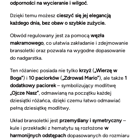
odporności na wycieranie i wilgoć
.
Dzięki temu możesz
cieszyć się jej elegancją
każdego dnia, bez obaw o szybkie zużycie.
Obwód regulowany jest za pomocą
węzła
makramowego
, co ułatwia zakładanie i zdejmowanie
bransoletki oraz pozwala na wygodne dopasowanie
do nadgarstka.
Ten różaniec posiada nie tylko
krzyż
(
„Wierzę w
Boga”
) i
10 paciorków
(
„Zdrowaś Mario”
), ale także
1
dodatkowy paciorek
– symbolizujący modlitwę
„Ojcze Nasz”
, odmawianą na początku każdej
dziesiątki różańca, dzięki czemu łatwo odmawiać
pełną dziesiątkę modlitwy.
Układ bransoletki jest
przemyślany i symetryczny
–
kule i przekładki z hematytu są rozłożone
w
harmonijnych odstępach
dopasowanych do rozmiaru