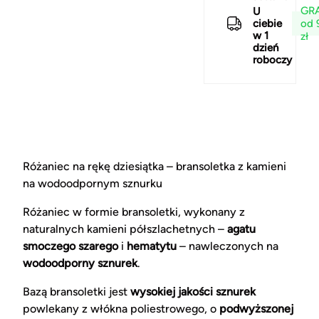
GRA
U
od 
ciebie
w 1
zł
dzień
roboczy
Różaniec na rękę dziesiątka – bransoletka z kamieni
na wodoodpornym sznurku
Różaniec w formie bransoletki, wykonany z
naturalnych kamieni półszlachetnych –
agatu
smoczego szarego
i
hematytu
– nawleczonych na
wodoodporny sznurek
.
Bazą bransoletki jest
wysokiej jakości sznurek
powlekany z włókna poliestrowego, o
podwyższonej