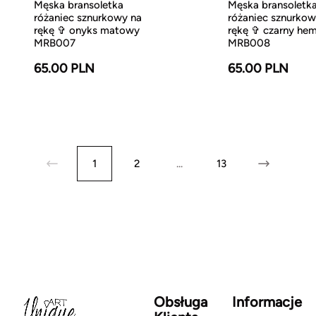
Męska bransoletka
Męska bransoletk
różaniec sznurkowy na
różaniec sznurkow
rękę ✞ onyks matowy
rękę ✞ czarny he
MRB007
MRB008
65.00 PLN
65.00 PLN
1
2
...
13
Obsługa
Informacje