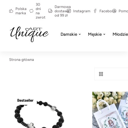
30
Darmowa
Polska
dni
dostawa
Instagram
Facebook
Pom
marka
na
od 99 zł
zwrot
Damskie
Męskie
Młodzi
Strona główna
Bestseller