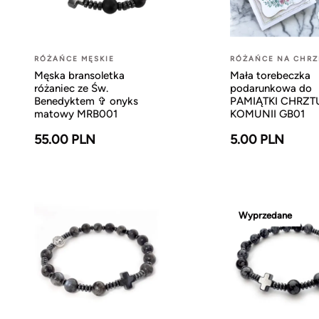
RÓŻAŃCE MĘSKIE
RÓŻAŃCE NA CHRZ
Męska bransoletka
Mała torebeczka
różaniec ze Św.
podarunkowa do
Benedyktem ✞ onyks
PAMIĄTKI CHRZTU
matowy MRB001
KOMUNII GB01
55.00 PLN
5.00 PLN
Wyprzedane