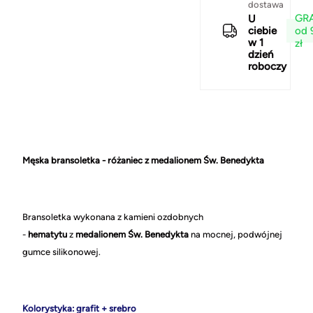
dostawa
GRA
U
od 
ciebie
w 1
zł
dzień
roboczy
Męska bransoletka - różaniec z medalionem Św. Benedykta
Bransoletka wykonana z kamieni ozdobnych
-
hematytu
z
medalionem Św. Benedykta
na mocnej, podwójnej
gumce silikonowej.
Kolorystyka: grafit + srebro