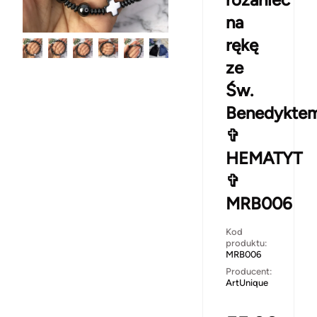
na
rękę
ze
Św.
Benedykte
✞
HEMATYT
✞
MRB006
Kod
produktu:
MRB006
Producent:
ArtUnique