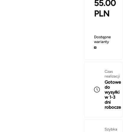
55.00
PLN
Dostępne
warianty
Czas
realizacji
Gotowe
do
wysyłki
w 1-3
dni
robocze
Szybka