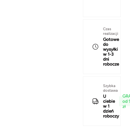
Czas
realizacji
Gotowe
do
wysyłki
w 1-3
dni
robocze
Szybka
dostawa
GRA
U
od 
ciebie
w 1
zł
dzień
roboczy