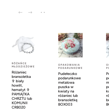
RÓŻAŃCE
OPAKOWANIA
O
MŁODZIEŻOWE
PODARUNKOWE
P
Różaniec
Pudełeczko
P
bransoletka
podarunkowe
p
✞ biały
metalowa
m
howlit,
puszka w
p
hematyt ✞
kwiaty na
k
PAMIĄTKA
różaniec lub
r
CHRZTU lub
bransoletkę
b
KOMUNII
BOX003
B
CRB020