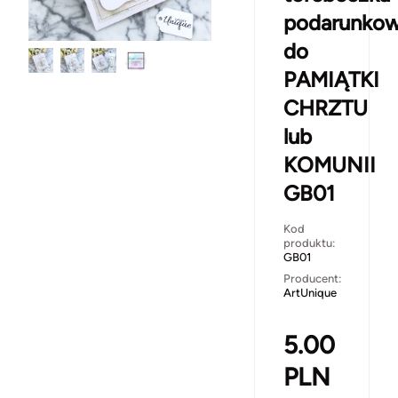
podarunko
do
PAMIĄTKI
CHRZTU
lub
KOMUNII
GB01
Kod
produktu:
GB01
Producent:
ArtUnique
5.00
PLN