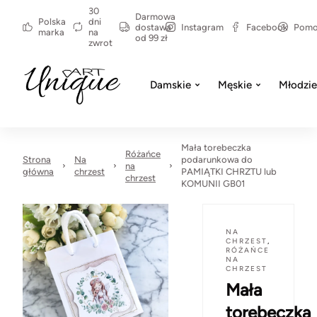
30
Darmowa
Polska
dni
dostawa
Instagram
Facebook
Pom
marka
na
od 99 zł
zwrot
Damskie
Męskie
Młodzi
Mała torebeczka
Różańce
Strona
Na
podarunkowa do
na
główna
chrzest
PAMIĄTKI CHRZTU lub
chrzest
KOMUNII GB01
NA
CHRZEST
,
RÓŻAŃCE
NA
CHRZEST
Mała
torebeczka