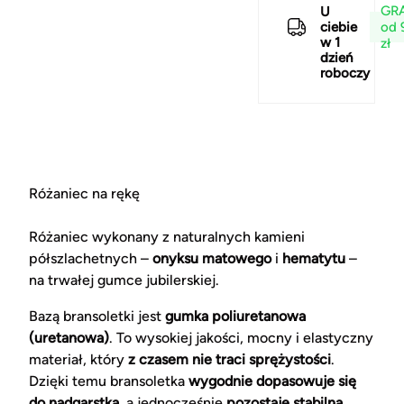
GRA
U
od 
ciebie
w 1
zł
dzień
roboczy
Różaniec na rękę
Różaniec wykonany z naturalnych kamieni
półszlachetnych –
onyksu matowego
i
hematytu
–
na trwałej gumce jubilerskiej.
Bazą bransoletki jest
gumka poliuretanowa
(uretanowa)
. To wysokiej jakości, mocny i elastyczny
materiał, który
z czasem nie traci sprężystości
.
Dzięki temu bransoletka
wygodnie dopasowuje się
do nadgarstka
, a jednocześnie
pozostaje stabilna