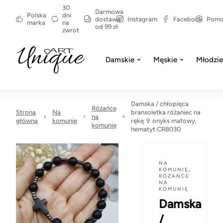
30
Darmowa
Polska
dni
dostawa
Instagram
Facebook
Pom
marka
na
od 99 zł
zwrot
Damskie
Męskie
Młodzi
Damska / chłopięca
Różańce
Strona
Na
bransoletka różaniec na
na
główna
komunię
rękę ✞ onyks matowy,
komunię
hematyt CRB030
NA
KOMUNIĘ
,
RÓŻAŃCE
NA
KOMUNIĘ
Damska
/