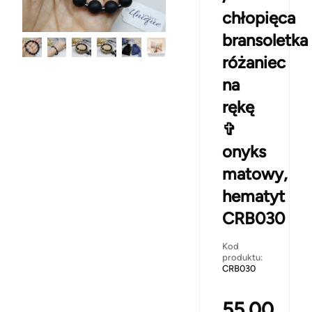
chłopięca
bransoletka
różaniec
na
rękę
✞
onyks
matowy,
hematyt
CRB030
Kod
produktu:
CRB030
55.00