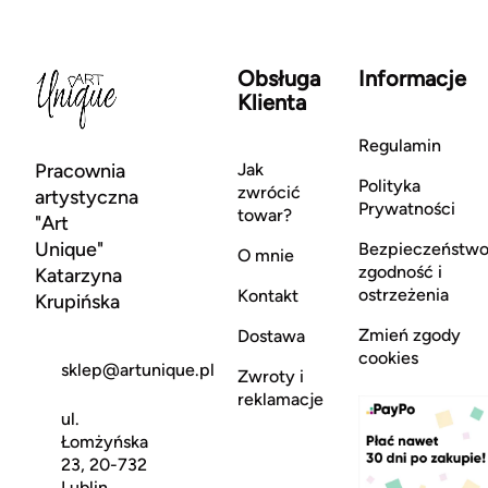
Obsługa
Informacje
Klienta
Regulamin
Pracownia
Jak
Polityka
zwrócić
artystyczna
Prywatności
towar?
"Art
Unique"
Bezpieczeństwo
O mnie
zgodność i
Katarzyna
ostrzeżenia
Kontakt
Krupińska
Zmień zgody
Dostawa
cookies
sklep@artunique.pl
Zwroty i
reklamacje
ul.
Łomżyńska
23, 20-732
Lublin