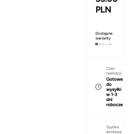
PLN
Dostępne
warianty
Czas
realizacji
Gotowe
do
wysyłki
w 1-3
dni
robocze
Szybka
dostawa