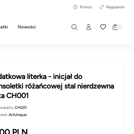
Pomoc
Regulamin
atki
Nowości
atkowa literka - inicjał do
nsoletki różańcowej stal nierdzewna
ta CH001
roduktu:
CH001
cent:
ArtUnique
.00
PLN