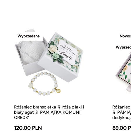
Wyprzedane
Nowo
Wyprze
Różaniec bransoletka ✞ róża z laki i
Różaniec 
biały agat ✞ PAMIĄTKA KOMUNII
✞ PAMIĄ
CRB031
dedykac
120.00 PLN
89.00 