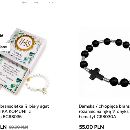
ść
dane
bransoletka ✞ biały agat
Damska / chłopięca brans
TKA KOMUNII z
różaniec na rękę ✞ onyk
ją ECRB036
hematyt CRB030A
PLN
55.00 PLN
99.00 PLN