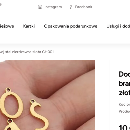
9
Instagram
Facebook
ieżowe
Kartki
Opakowania podarunkowe
Usługi i dod
wej stal nierdzewna złota CH001
Dod
bra
zło
Kod p
Produ
10