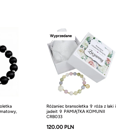
Wyprzedane
oletka
Różaniec bransoletka ✞ róża z laki i
s matowy,
jadeit ✞ PAMIĄTKA KOMUNII
CRB033
120.00 PLN