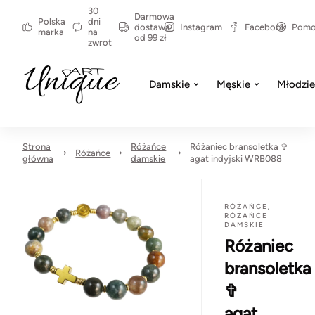
30
Darmowa
Polska
dni
dostawa
Instagram
Facebook
Pom
marka
na
od 99 zł
zwrot
Damskie
Męskie
Młodzi
Strona
Różańce
Różaniec bransoletka ✞
Różańce
główna
damskie
agat indyjski WRB088
RÓŻAŃCE
,
RÓŻAŃCE
DAMSKIE
Różaniec
bransoletka
✞
agat