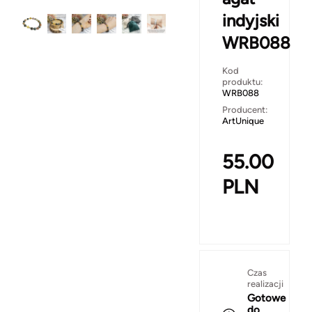
indyjski
WRB088
Kod
produktu:
WRB088
Producent:
ArtUnique
55.00
PLN
Czas
realizacji
Gotowe
do