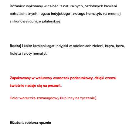
Różaniec wykonany w całości z naturalnych, ozdobnych kamieni
półszlachetnych -
agatu indyjskiego
i
złotego hematytu
na mocnej,
silikonowej gumce jubilerskiej.
Rodzaj i kolor kamieni:
agat indyjski w odcieniach zieleni, brązu, beżu,
fioletu i złoty hematyt
Zapakowany w welurowy woreczek podarunkowy, dzięki czemu
świetnie nadaje się na prezent.
Kolor woreczka szmaragdowy (lub inny na życzenie).
Biżuteria robiona ręcznie