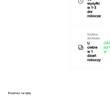
wysyłki
w 1-3
dni
robocze
Szybka
dostawa
GRA
U
od 
ciebie
w 1
zł
dzień
roboczy
Różaniec na rękę