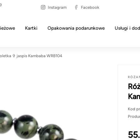
9
Instagram
Facebook
ieżowe
Kartki
Opakowania podarunkowe
Usługi i dod
soletka ✞ jaspis Kambaba WRB104
RÓŻA
Róż
Ka
Kod p
Produ
55