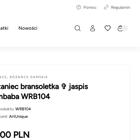
Pomoc
Regulamin
atki
Nowości
ŃCE
,
RÓŻAŃCE DAMSKIE
aniec bransoletka ✞ jaspis
mbaba WRB104
roduktu:
WRB104
cent:
ArtUnique
.00
PLN