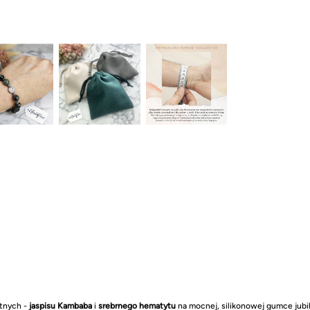
etnych -
jaspisu Kambaba
i
srebrnego hematytu
na mocnej, silikonowej gumce jubil