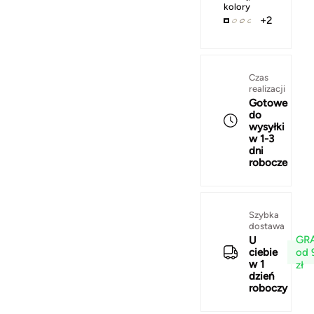
kolory
+2
Czas
realizacji
Gotowe
do
wysyłki
w 1-3
dni
robocze
Szybka
dostawa
GRA
U
od 
ciebie
w 1
zł
dzień
roboczy