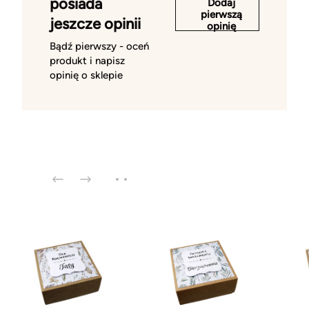
posiada
Dodaj
pierwszą
jeszcze opinii
opinię
Bądź pierwszy - oceń
produkt i napisz
opinię o sklepie