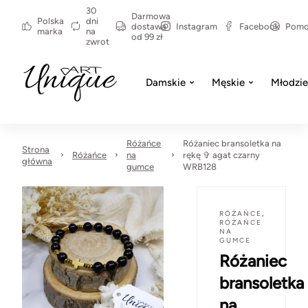
30
Darmowa
Polska
dni
dostawa
Instagram
Facebook
Pom
marka
na
od 99 zł
zwrot
Damskie
Męskie
Młodzi
Różańce
Różaniec bransoletka na
Strona
Różańce
na
rękę ✞ agat czarny
główna
gumce
WRB128
RÓŻAŃCE
,
RÓŻAŃCE
NA
GUMCE
Różaniec
bransoletka
na