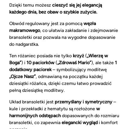
Dzięki temu możesz
cieszyć się jej elegancją
każdego dnia, bez obaw o szybkie zużycie.
Obwód regulowany jest za pomocą
węzła
makramowego
, co ułatwia zakładanie i zdejmowanie
bransoletki oraz pozwala na wygodne dopasowanie
do nadgarstka.
Ten różaniec posiada nie tylko
krzyż
(
„Wierzę w
Boga”
) i
10 paciorków
(
„Zdrowaś Mario”
), ale także
1
dodatkowy paciorek
– symbolizujący modlitwę
„Ojcze Nasz”
, odmawianą na początku każdej
dziesiątki różańca, dzięki czemu łatwo prowadzić
pełną dziesiątkę modlitwy.
Układ bransoletki jest
przemyślany i symetryczny
–
kule i przekładki z hematytu są rozłożone
w
harmonijnych odstępach
dopasowanych do rozmiaru
bransoletki, co zapewnia
elegancki wygląd
i komfort