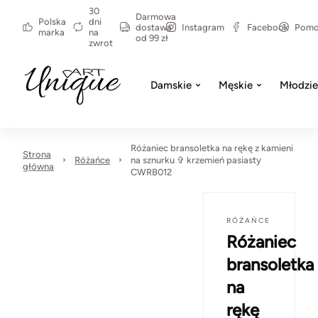
30
Darmowa
Polska
dni
dostawa
Instagram
Facebook
Pom
marka
na
od 99 zł
zwrot
Damskie
Męskie
Młodzi
Różaniec bransoletka na rękę z kamieni
Strona
Różańce
na sznurku ✞ krzemień pasiasty
główna
CWRB012
RÓŻAŃCE
Różaniec
bransoletka
na
rękę