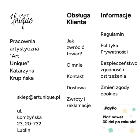
Obsługa
Informacje
Klienta
Regulamin
Pracownia
Jak
Polityka
zwrócić
artystyczna
Prywatności
towar?
"Art
Unique"
Bezpieczeństwo
O mnie
zgodność i
Katarzyna
ostrzeżenia
Kontakt
Krupińska
Zmień zgody
Dostawa
cookies
sklep@artunique.pl
Zwroty i
reklamacje
ul.
Łomżyńska
23, 20-732
Lublin