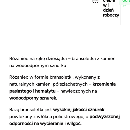
od 
ciebie
w 1
zł
dzień
roboczy
Różaniec na rękę dziesiątka – bransoletka z kamieni
na wodoodpornym sznurku
Różaniec w formie bransoletki, wykonany z
naturalnych kamieni półszlachetnych –
krzemienia
pasiastego
i
hematytu
– nawleczonych na
wodoodporny sznurek
.
Bazą bransoletki jest
wysokiej jakości sznurek
powlekany z włókna poliestrowego, o
podwyższonej
odporności na wycieranie i wilgoć
.