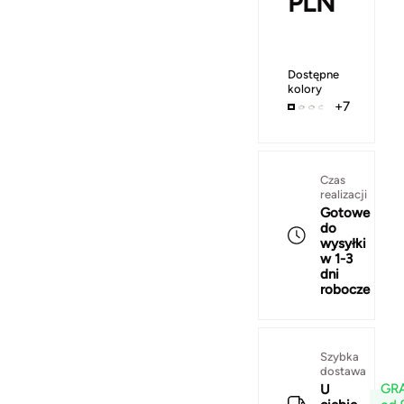
PLN
Dostępne
kolory
+7
Czas
realizacji
Gotowe
do
wysyłki
w 1-3
dni
robocze
Szybka
dostawa
GRA
U