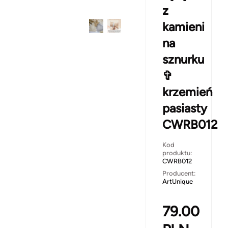
z
kamieni
na
sznurku
✞
krzemień
pasiasty
CWRB012
Kod
produktu:
CWRB012
Producent:
ArtUnique
79.00