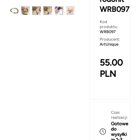
WRB097
Kod
produktu:
WRB097
Producent:
ArtUnique
55.00
PLN
Czas
realizacji
Gotowe
do
wysyłki
w 1-3