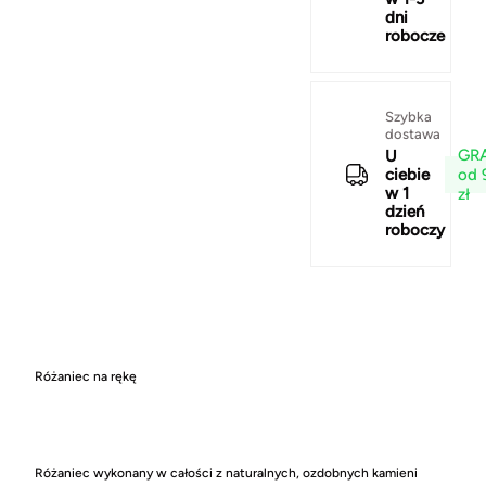
dni
robocze
Szybka
dostawa
GRA
U
od 
ciebie
w 1
zł
dzień
roboczy
Różaniec na rękę
Różaniec wykonany w całości z naturalnych, ozdobnych kamieni