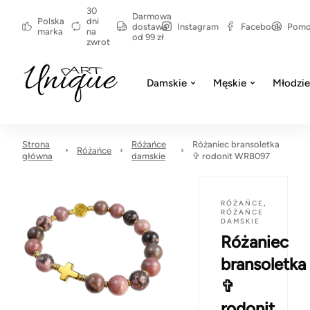
30
Darmowa
Polska
dni
dostawa
Instagram
Facebook
Pom
marka
na
od 99 zł
zwrot
Damskie
Męskie
Młodzi
Strona
Różańce
Różaniec bransoletka
Różańce
główna
damskie
✞ rodonit WRB097
RÓŻAŃCE
,
RÓŻAŃCE
DAMSKIE
Różaniec
bransoletka
✞
rodonit