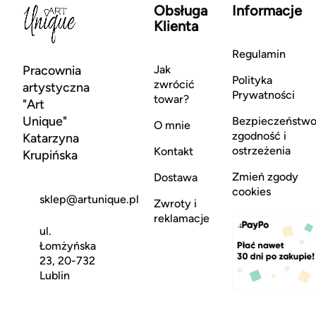
Obsługa
Informacje
Klienta
Regulamin
Pracownia
Jak
Polityka
zwrócić
artystyczna
Prywatności
towar?
"Art
Unique"
Bezpieczeństwo
O mnie
zgodność i
Katarzyna
ostrzeżenia
Kontakt
Krupińska
Zmień zgody
Dostawa
cookies
sklep@artunique.pl
Zwroty i
reklamacje
ul.
Łomżyńska
23, 20-732
Lublin