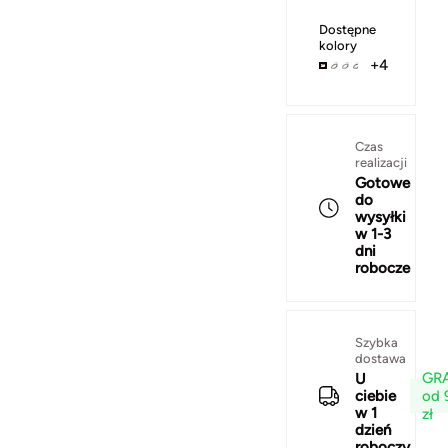
Dostępne
kolory
+4
Czas
realizacji
Gotowe
do
wysyłki
w 1-3
dni
robocze
Szybka
dostawa
GRA
U
od 
ciebie
w 1
zł
dzień
roboczy