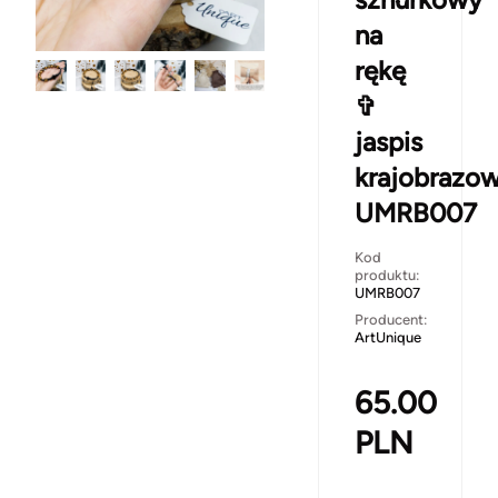
na
rękę
✞
jaspis
krajobrazo
UMRB007
Kod
produktu:
UMRB007
Producent:
ArtUnique
65.00
PLN