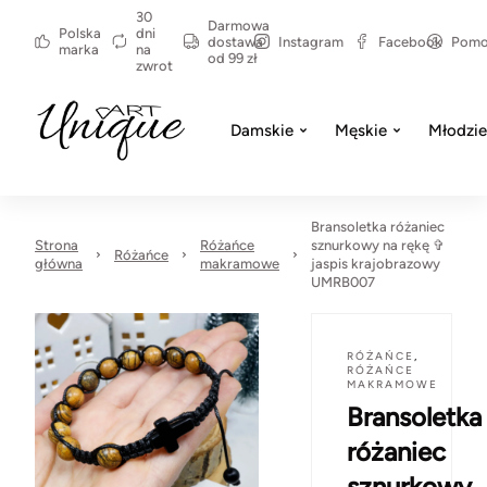
30
Darmowa
Polska
dni
dostawa
Instagram
Facebook
Pom
marka
na
od 99 zł
zwrot
Damskie
Męskie
Młodzi
Bransoletka różaniec
Strona
Różańce
sznurkowy na rękę ✞
Różańce
główna
makramowe
jaspis krajobrazowy
UMRB007
RÓŻAŃCE
,
RÓŻAŃCE
MAKRAMOWE
Bransoletka
różaniec
sznurkowy