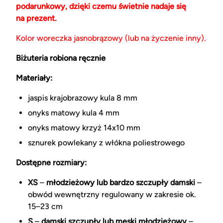
podarunkowy, dzięki czemu świetnie nadaje się
na prezent.
Kolor woreczka jasnobrązowy (lub na życzenie inny).
Biżuteria robiona ręcznie
Materiały:
jaspis krajobrazowy kula 8 mm
onyks matowy kula 4 mm
onyks matowy krzyż 14x10 mm
sznurek powlekany z włókna poliestrowego
Dostępne rozmiary:
XS
–
młodzieżowy lub bardzo szczupły damski
–
obwód wewnętrzny regulowany w zakresie ok.
15–23 cm
S
–
damski szczupły lub męski młodzieżowy
–