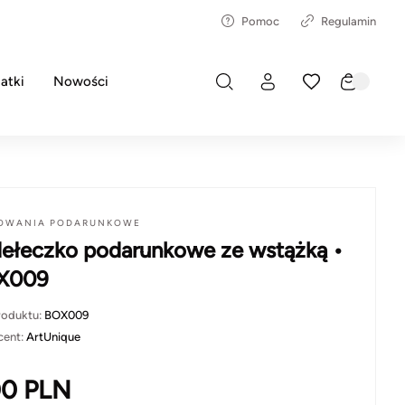
Pomoc
Regulamin
atki
Nowości
OWANIA PODARUNKOWE
ełeczko podarunkowe ze wstążką •
X009
roduktu:
BOX009
cent:
ArtUnique
00
PLN