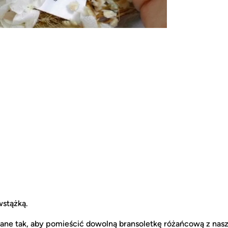
stążką.
rane tak, aby pomieścić dowolną bransoletkę różańcową z nas