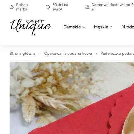
Polska
30 dni na
Darmowa dostawa od 9
marka
zwrot
zł
Damskie
Męskie
Młodz
Strona główna
Opakowania podarunkowe
Pudełeczko podar