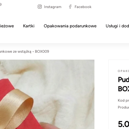
9
Instagram
Facebook
ieżowe
Kartki
Opakowania podarunkowe
Usługi i dod
unkowe ze wstążką • BOX009
OPAK
Pud
BO
Kod p
Produ
5.