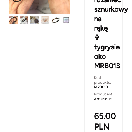
sznurkowy
na
rękę
✞
tygrysie
oko
MRB013
Kod
produktu:
MRB013
Producent:
ArtUnique
65.00
PLN