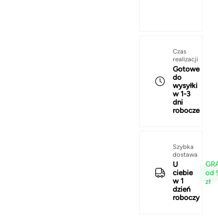
Czas
realizacji
Gotowe
do
wysyłki
w 1-3
dni
robocze
Szybka
dostawa
GRA
U
od 
ciebie
w 1
zł
dzień
roboczy