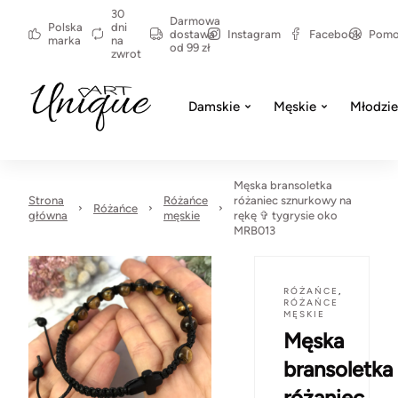
30
Darmowa
Polska
dni
dostawa
Instagram
Facebook
Pom
marka
na
od 99 zł
zwrot
Damskie
Męskie
Młodzi
Męska bransoletka
Strona
Różańce
różaniec sznurkowy na
Różańce
główna
męskie
rękę ✞ tygrysie oko
MRB013
RÓŻAŃCE
,
RÓŻAŃCE
MĘSKIE
Męska
bransoletka
różaniec