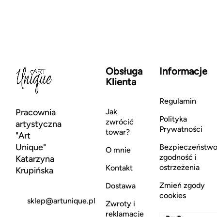
Obsługa
Informacje
Klienta
Regulamin
Pracownia
Jak
Polityka
zwrócić
artystyczna
Prywatności
towar?
"Art
Unique"
Bezpieczeństwo
O mnie
zgodność i
Katarzyna
ostrzeżenia
Kontakt
Krupińska
Zmień zgody
Dostawa
cookies
sklep@artunique.pl
Zwroty i
reklamacje