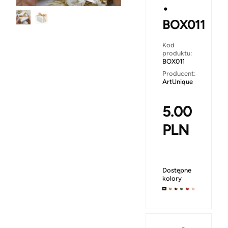
•
BOX011
Kod
produktu:
BOX011
Producent:
ArtUnique
5.00
PLN
Dostępne
kolory