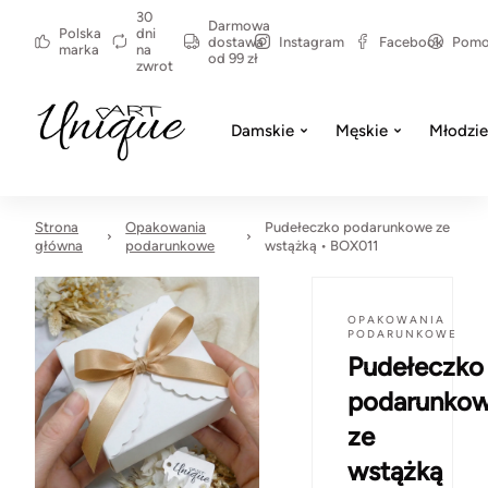
30
Darmowa
Polska
dni
dostawa
Instagram
Facebook
Pom
marka
na
od 99 zł
zwrot
Damskie
Męskie
Młodzi
Strona
Opakowania
Pudełeczko podarunkowe ze
główna
podarunkowe
wstążką • BOX011
OPAKOWANIA
PODARUNKOWE
Pudełeczko
podarunko
ze
wstążką