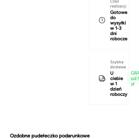
Czas
realizacji
Gotowe
do
wysyłki
w 1-3
dni
robocze
Szybka
dostawa
GRA
U
od 
ciebie
w 1
zł
dzień
roboczy
Ozdobne pudełeczko podarunkowe